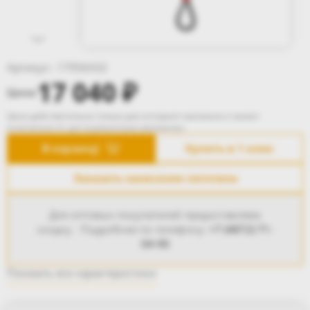
Артикул : 17956432
17 040
₽
Цена:
Цена действительна только для интернет-магазина и может
отличаться от цен в розничных магазинах.
В корзину
Купить в 1 клик
Заказать нанесение логотипа
Для оптовых покупателей предоставляем
скидку. Подробнее по телефону:
+7 (4872) 71-
04-90
Показать все характеристики