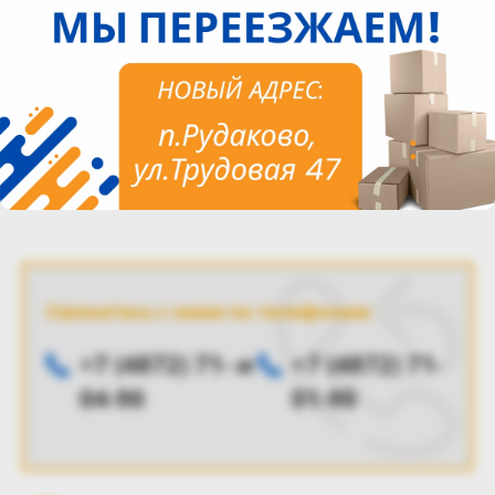
Описание
Характеристики
Отзывы
Доставка
Диаметр, мм. : 35.5мм
Свяжитесь с нами по телефонам:
+7 (4872) 71-
и
+7 (4872) 71-
04-90
01-90