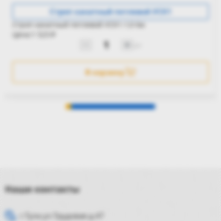
Строп канатный петлевой УСК1
Строп канатный петлевой УСК1-1,0 6м
Цена:
1 523
₽
шт
В корзину
Наши контакты
г.Тула ул.Трудовая д.47