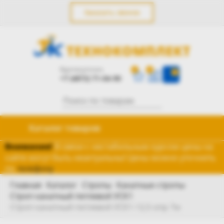
Заказать звонок
0
0
0
+7 (4872) 71-04-90
Каталог товаров
Внимание!
В связи с нестабильным курсом цены на
сайте могут быть неактуальны! Цены можно уточнить
по
телефону
.
Главная
Каталог
Стропы
Канатные стропы
Строп канатный петлевой УСК1
Строп канатный петлевой УСК1-12,5 опр 7м