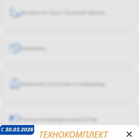
Доставка по Туле и Тульской области
Самовывоз
Нанесение логотипов на спецодежду
Полное соответсвие всем ГОСТам
×