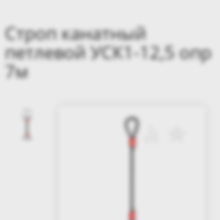
Строп канатный
петлевой УСК1-12,5 опр
7м